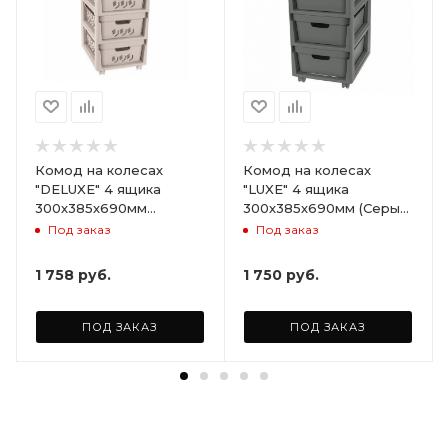
Комод на колесах
Комод на колесах
"DELUXE" 4 ящика
"LUXE" 4 ящика
300х385х690мм
300х385х690мм (Серый)
(Светло-бежевый)
ARD258086
Под заказ
Под заказ
ARD255946
1 758
руб.
1 750
руб.
ПОД ЗАКАЗ
ПОД ЗАКАЗ