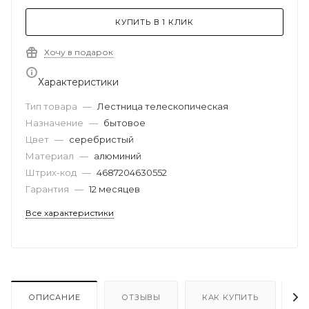
КУПИТЬ В 1 КЛИК
Хочу в подарок
Характеристики
Тип товара
—
Лестница телескопическая
Назначение
—
бытовое
Цвет
—
серебристый
Материал
—
алюминий
Штрих-код
—
4687204630552
Гарантия
—
12 месяцев
Все характеристики
ОПИСАНИЕ
ОТЗЫВЫ
КАК КУПИТЬ
О