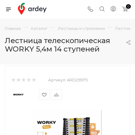
0
—
—
—
Главная
Каталог
Лестницы и стремянки
Лестниц
Лестница телескопическая
WORKY 5,4м 14 ступеней
Артикул:
ARD259175