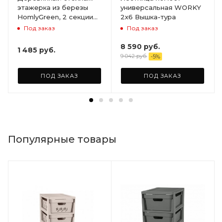
этажерка из березы
универсальная WORKY
HomlyGreen, 2 секции
2х6 Вышка-тура
на 5 полок. Размер
Под заказ
Под заказ
156х59х28
8 590
руб.
1 485
руб.
9 042
руб.
-
5
%
ПОД ЗАКАЗ
ПОД ЗАКАЗ
Популярные товары