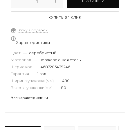
В КОРЗИНУ
КУПИТЬ В 1 КЛИК
Хочу в подарок
Характеристики
Цвет
—
серебристый
Материал
—
нержавеющая сталь
Штрих-код
—
4687205439246
Гарантия
—
1 год
Ширина упаковки(мм)
—
480
Высота упаковки(мм)
—
80
Все характеристики