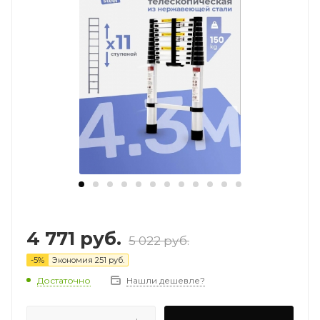
4 771
руб.
5 022
руб.
-
5
%
Экономия
251
руб.
Достаточно
Нашли дешевле?