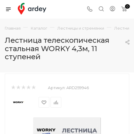
0
—
—
—
Главная
Каталог
Лестницы и стремянки
Лестниц
Лестница телескопическая
стальная WORKY 4,3м, 11
ступеней
Артикул:
ARD259946