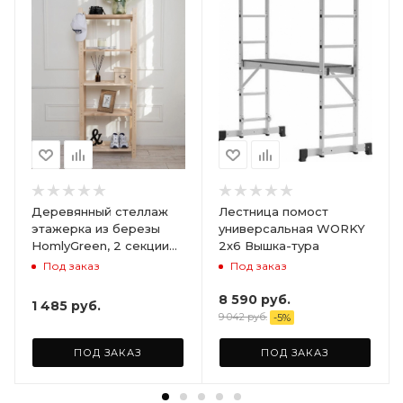
Деревянный стеллаж
Лестница помост
этажерка из березы
универсальная WORKY
HomlyGreen, 2 секции
2х6 Вышка-тура
на 5 полок. Размер
Под заказ
Под заказ
156х59х28
8 590
руб.
1 485
руб.
9 042
руб.
-
5
%
ПОД ЗАКАЗ
ПОД ЗАКАЗ