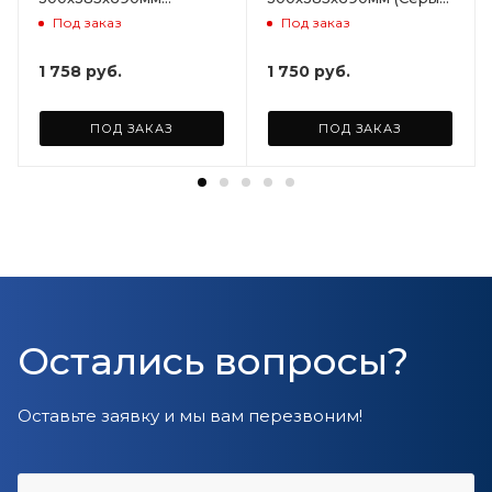
(Светло-бежевый)
ARD258086
Под заказ
Под заказ
ARD255946
1 758
руб.
1 750
руб.
ПОД ЗАКАЗ
ПОД ЗАКАЗ
Остались вопросы?
Оставьте заявку и мы вам перезвоним!