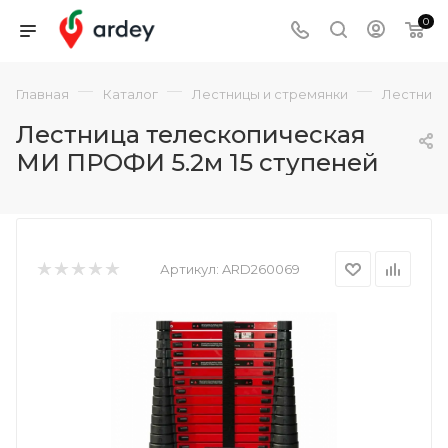
0
—
—
—
Главная
Каталог
Лестницы и стремянки
Лестниц
Лестница телескопическая
МИ ПРОФИ 5.2м 15 ступеней
Артикул:
ARD260069