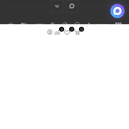
0
0
0
ПОДПИСАТЬСЯ НА РАССЫЛКУ
МЫ НА ЯМАРКЕТЕ
ПОЛИТИКА КОНФИДЕНЦИАЛЬНОСТИ
ПУБЛИЧНАЯ ОФЕРТА
КАРТА САЙТА
ООО “ГУДХОУМ”
ИНН: 5047245580
ОГРН: 1205000103802
2026 © Ardey: интернет-магазин строительных
лестниц, тележек и других стройматериалов.