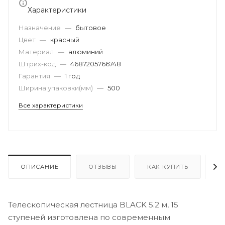
Характеристики
Назначение
—
бытовое
Цвет
—
красный
Материал
—
алюминий
Штрих-код
—
4687205766748
Гарантия
—
1 год
Ширина упаковки(мм)
—
500
Все характеристики
ОПИСАНИЕ
ОТЗЫВЫ
КАК КУПИТЬ
О
Телескопическая лестница BLACK 5.2 м, 15
ступеней изготовлена по современным