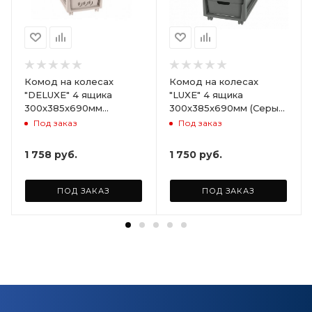
Комод на колесах
Комод на колесах
"DELUXE" 4 ящика
"LUXE" 4 ящика
300х385х690мм
300х385х690мм (Серый)
(Светло-бежевый)
ARD258086
Под заказ
Под заказ
ARD255946
1 758
руб.
1 750
руб.
ПОД ЗАКАЗ
ПОД ЗАКАЗ