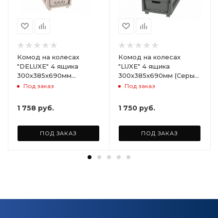
Комод на колесах
Комод на колесах
"DELUXE" 4 ящика
"LUXE" 4 ящика
300х385х690мм
300х385х690мм (Серый)
(Светло-бежевый)
ARD258086
Под заказ
Под заказ
ARD255946
1 758
руб.
1 750
руб.
ПОД ЗАКАЗ
ПОД ЗАКАЗ