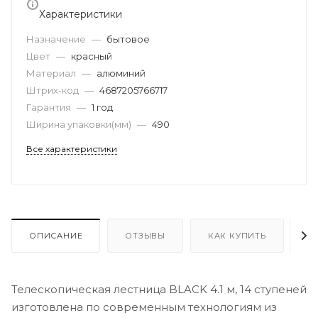
Характеристики
Назначение
—
бытовое
Цвет
—
красный
Материал
—
алюминий
Штрих-код
—
4687205766717
Гарантия
—
1 год
Ширина упаковки(мм)
—
490
Все характеристики
ОПИСАНИЕ
ОТЗЫВЫ
КАК КУПИТЬ
О
Телескопическая лестница BLACK 4.1 м, 14 ступеней
изготовлена по современным технологиям из