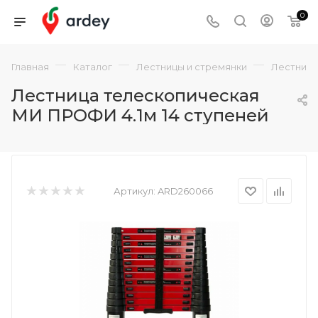
0
—
—
—
Главная
Каталог
Лестницы и стремянки
Лестниц
Лестница телескопическая
МИ ПРОФИ 4.1м 14 ступеней
Артикул:
ARD260066