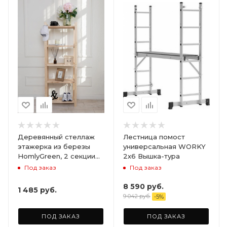
Деревянный стеллаж
Лестница помост
этажерка из березы
универсальная WORKY
HomlyGreen, 2 секции
2х6 Вышка-тура
на 5 полок. Размер
Под заказ
Под заказ
156х59х28
8 590
руб.
1 485
руб.
9 042
руб.
-
5
%
ПОД ЗАКАЗ
ПОД ЗАКАЗ