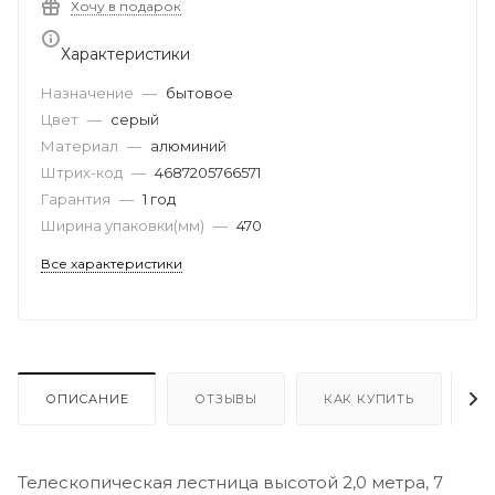
Хочу в подарок
Характеристики
Назначение
—
бытовое
Цвет
—
серый
Материал
—
алюминий
Штрих-код
—
4687205766571
Гарантия
—
1 год
Ширина упаковки(мм)
—
470
Все характеристики
ОПИСАНИЕ
ОТЗЫВЫ
КАК КУПИТЬ
О
Телескопическая лестница высотой 2,0 метра, 7