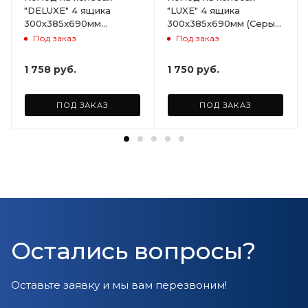
"DELUXE" 4 ящика
"LUXE" 4 ящика
300х385х690мм
300х385х690мм (Серый)
(Светло-бежевый)
ARD258086
Под заказ
Под заказ
ARD255946
1 758
руб.
1 750
руб.
ПОД ЗАКАЗ
ПОД ЗАКАЗ
Остались вопросы?
Оставьте заявку и мы вам перезвоним!