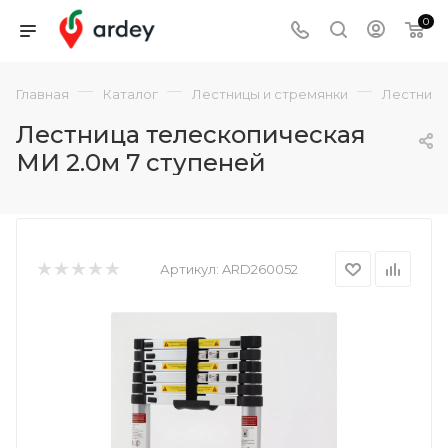
0
—
—
—
Главная
Каталог
Лестницы и стремянки
Лестниц
Лестница телескопическая
МИ 2.0м 7 ступеней
Артикул:
ARD260052