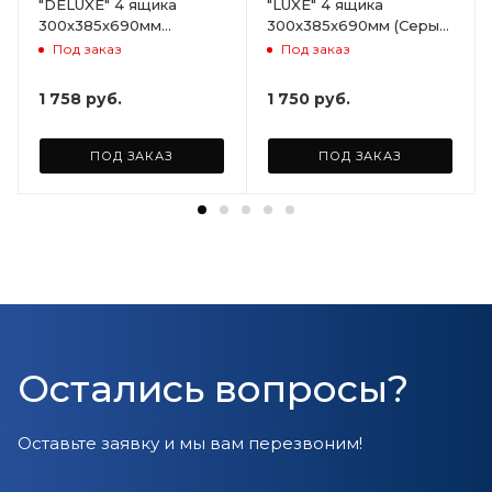
"DELUXE" 4 ящика
"LUXE" 4 ящика
300х385х690мм
300х385х690мм (Серый)
(Светло-бежевый)
ARD258086
Под заказ
Под заказ
ARD255946
1 758
руб.
1 750
руб.
ПОД ЗАКАЗ
ПОД ЗАКАЗ
Остались вопросы?
Оставьте заявку и мы вам перезвоним!