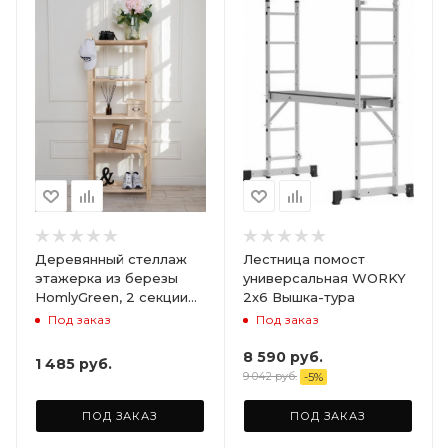
Деревянный стеллаж
Лестница помост
этажерка из березы
универсальная WORKY
HomlyGreen, 2 секции
2х6 Вышка-тура
на 5 полок. Размер
Под заказ
Под заказ
156х59х28
8 590
руб.
1 485
руб.
9 042
руб.
-
5
%
ПОД ЗАКАЗ
ПОД ЗАКАЗ