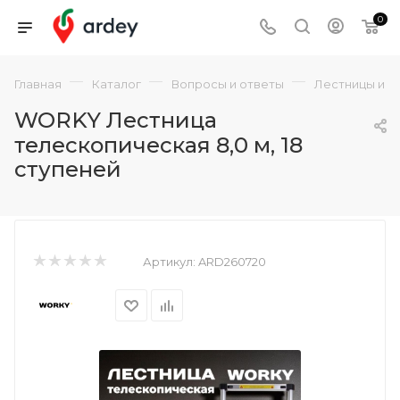
0
—
—
—
Главная
Каталог
Вопросы и ответы
Лестницы и с
WORKY Лестница
телескопическая 8,0 м, 18
ступеней
Артикул:
ARD260720