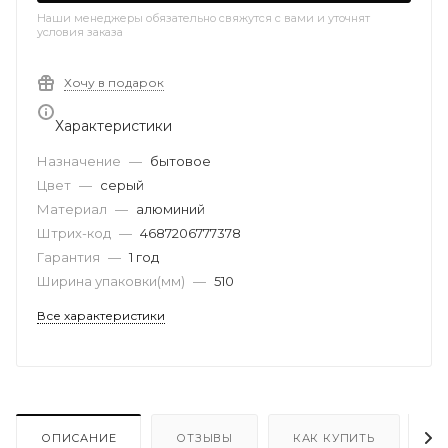
Наши менеджеры обязательно свяжутся с вами и уточнят
условия заказа
Хочу в подарок
Характеристики
Назначение
—
бытовое
Цвет
—
серый
Материал
—
алюминий
Штрих-код
—
4687206777378
Гарантия
—
1 год
Ширина упаковки(мм)
—
510
Все характеристики
ОПИСАНИЕ
ОТЗЫВЫ
КАК КУПИТЬ
О