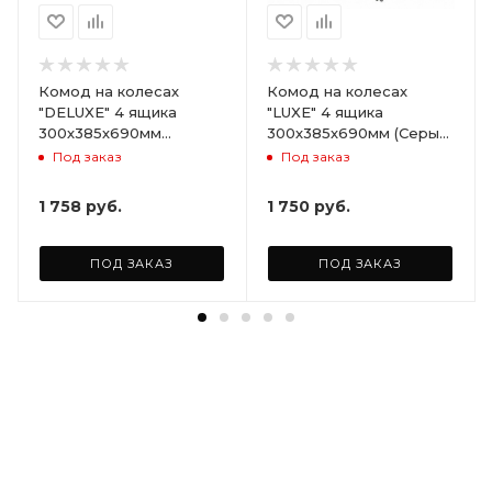
Комод на колесах
Комод на колесах
"DELUXE" 4 ящика
"LUXE" 4 ящика
300х385х690мм
300х385х690мм (Серый)
(Светло-бежевый)
ARD258086
Под заказ
Под заказ
ARD255946
1 758
руб.
1 750
руб.
ПОД ЗАКАЗ
ПОД ЗАКАЗ