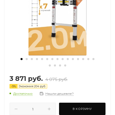
3 871
руб.
4 075
руб.
-
5
%
Экономия
204
руб.
Достаточно
Нашли дешевле?
В КОРЗИНУ