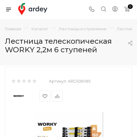
0
—
—
—
Главная
Каталог
Лестницы и стремянки
Лестниц
Лестница телескопическая
WORKY 2,2м 6 ступеней
Артикул:
ARD128085