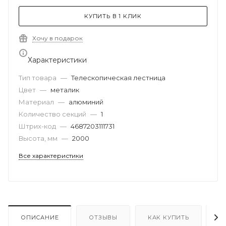
КУПИТЬ В 1 КЛИК
Хочу в подарок
Характеристики
Тип товара
—
Телескопическая лестница
Цвет
—
металик
Материал
—
алюминий
Количество секций
—
1
Штрих-код
—
4687203111731
Высота, мм
—
2000
Все характеристики
ОПИСАНИЕ
ОТЗЫВЫ
КАК КУПИТЬ
О