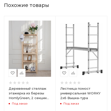
Похожие товары
Деревянный стеллаж
Лестница помост
этажерка из березы
универсальная WORKY
HomlyGreen, 2 секции
2х6 Вышка-тура
на 5 полок. Размер
Под заказ
Под заказ
156х59х28