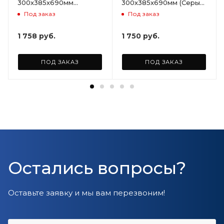
300х385х690мм
300х385х690мм (Серый)
(Светло-бежевый)
ARD258086
Под заказ
Под заказ
ARD255946
1 758
руб.
1 750
руб.
ПОД ЗАКАЗ
ПОД ЗАКАЗ
Остались вопросы?
Оставьте заявку и мы вам перезвоним!