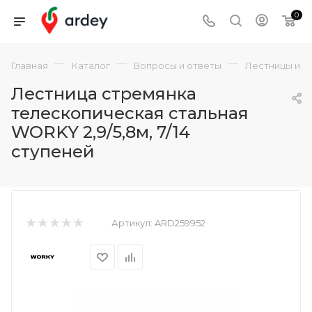
0
—
—
—
Главная
Каталог
Вопросы и ответы
Лестницы и с
Лестница стремянка
телескопическая стальная
WORKY 2,9/5,8м, 7/14
ступеней
Артикул:
ARD259952