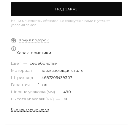
ПОД ЗАКАЗ
Наши менеджеры обязательно свяжутся с вами и уточнят
условия заказа
Хочу в подарок
Характеристики
Цвет
—
серебристый
Материал
—
нержавеющая сталь
Штрих-код
—
4687205439307
Гарантия
—
1 год
Ширина упаковки(мм)
—
490
Высота упаковки(мм)
—
160
Все характеристики