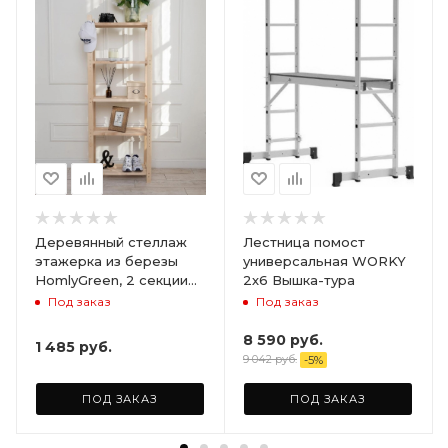
Деревянный стеллаж
Лестница помост
этажерка из березы
универсальная WORKY
HomlyGreen, 2 секции
2х6 Вышка-тура
на 5 полок. Размер
Под заказ
Под заказ
156х59х28
8 590
руб.
1 485
руб.
9 042
руб.
-
5
%
ПОД ЗАКАЗ
ПОД ЗАКАЗ