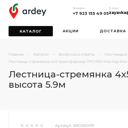
Телефон
E-mail
zayavka
+7 923 155 49 05
АКЦИИ
ДОСТАВКА
КАТАЛОГ
—
—
—
Главная
Каталог
Вопросы и ответы
Лестницы и
Лестница-стремянка 4x5 трансформер ПРОФИ Мастер Инст
Лестница-стремянка 4x
высота 5.9м
Артикул:
ARD260019