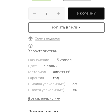
В КОРЗИНУ
КУПИТЬ В 1 КЛИК
Хочу в подарок
Характеристики
Назначение
—
бытовое
Цвет
—
Черный
Материал
—
алюминий
Гарантия
—
1 год
Ширина упаковки(мм)
—
350
Высота упаковки(мм)
—
250
Все характеристики
Рекомендуем