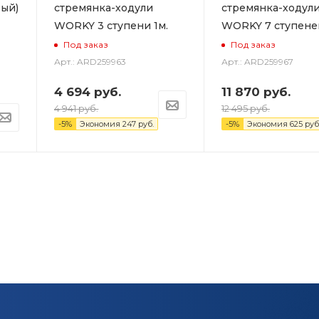
ый)
стремянка-ходули
стремянка-ходул
WORKY 3 ступени 1м.
WORKY 7 ступеней
Под заказ
Под заказ
Арт.: ARD259963
Арт.: ARD259967
4 694
руб.
11 870
руб.
4 941
руб.
12 495
руб.
-
5
%
Экономия
247
руб.
-
5
%
Экономия
625
руб