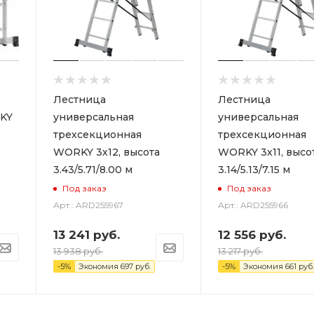
Лестница
Лестница
KY
универсальная
универсальная
трехсекционная
трехсекционная
WORKY 3х12, высота
WORKY 3х11, высо
3.43/5.71/8.00 м
3.14/5.13/7.15 м
Под заказ
Под заказ
Арт.: ARD255967
Арт.: ARD255966
13 241
руб.
12 556
руб.
13 938
руб.
13 217
руб.
-
5
%
Экономия
697
руб.
-
5
%
Экономия
661
руб.