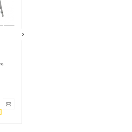
Лестница
Лестница
универсальная
универсальная
трехсекционная
трехсекционн
та
WORKY 3х10, высота
WORKY 3х9, вы
2.87/4.86/6.87 м
2.59/4.30/6.02 м
Под заказ
Под заказ
Арт.: ARD255965
Арт.: ARD255964
11 074
руб.
9 550
руб.
11 657
руб.
10 053
руб.
-
5
%
Экономия
583
руб.
-
5
%
Экономия
503