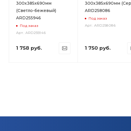
300х385х690мм
300х385х690мм (Сер
(Светло-бежевый)
ARD258086
ARD255946
Под заказ
Арт.: ARD258086
Под заказ
Арт.: ARD255946
1 758
руб.
1 750
руб.