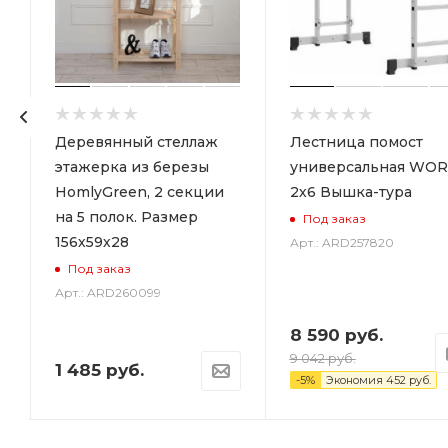
р
Деревянный стеллаж
Лестница помост
этажерка из березы
универсальная WOR
HomlyGreen, 2 секции
2х6 Вышка-тура
на 5 полок. Размер
Под заказ
156х59х28
Арт.: ARD257820
Под заказ
Арт.: ARD260099
8 590
руб.
9 042
руб.
1 485
руб.
-
5
%
Экономия
452
руб.