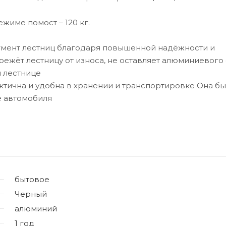
име помост – 120 кг.
гмент лестниц благодаря повышенной надёжности и
ежёт лестницу от износа, не оставляет алюминиевого 
 лестнице
ична и удобна в хранении и транспортировке Она бы
е автомобиля
бытовое
Черный
алюминий
1 год