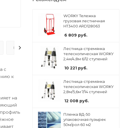
WORKY Тележка
грузовая лестничная
HT3400 ARD128063
6 809
руб.
ВОПРОС-ОТВЕТ
Лестница-стремянка
телескопическая WORKY
2,4м/4,8м 6/12 ступеней
10 221
руб.
а с
ению к
Лестница-стремянка
телескопическая WORKY
2,8м/5,6м 7/14 ступеней
ияет на
12 008
руб.
вляющий
 профиль
Пленка ВД-50
дёжное
упаковочная пузырек
50м/рол 60 м2
чивает