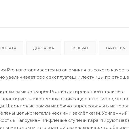
ОПЛАТА
ДОСТАВКА
ВОЗВРАТ
ГАРАНТИЯ
я Pro изготавливается из алюминия высокого качеств
но увеличивает срок эксплуатации лестницы по отнош
ных замков «Super Pro» из легированной стали. Это
 гарантирует качественную фиксацию шарниров, что вл
ницы. Шарнирные замки надёжно впрессованы в напра
клёпаны цельнометаллическими заклёпками. Усиленный
йкость к нагрузкам. Рифленые ступени гарантируют на
лены методом многократной развальцовки, что обеспе