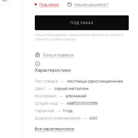
Под заказ
Нашли дешевле?
ПОД ЗАКАЗ
Наши менеджеры обязательно свяжутся с вами и
уточнят условия заказа
Хочу в подарок
Характеристики
Тип товара
—
лестница односекционная
Цвет
—
серый металлик
Материал
—
алюминий
Штрих-код
—
4687203003159
Гарантия
—
1 год
Ширина упаковки(мм)
—
400
Все характеристики