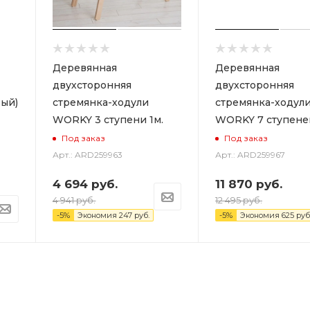
Деревянная
Деревянная
двухсторонняя
двухсторонняя
ый)
стремянка-ходули
стремянка-ходул
WORKY 3 ступени 1м.
WORKY 7 ступеней
Под заказ
Под заказ
Арт.: ARD259963
Арт.: ARD259967
4 694
руб.
11 870
руб.
4 941
руб.
12 495
руб.
-
5
%
Экономия
247
руб.
-
5
%
Экономия
625
руб