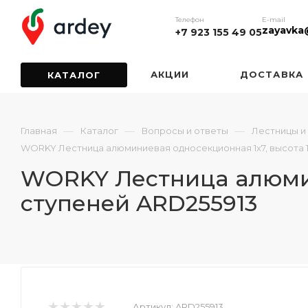
Телефон
E-mail
zayavka
+7 923 155 49 05
АКЦИИ
ДОСТАВКА
КАТАЛОГ
—
—
—
Главная
Каталог
Вопросы и ответы
Лестницы и
WORKY Лестница алюминиевая односекционная 1x7, высота 1. 
WORKY Лестница алюмини
ступеней ARD255913
Артикул:
ARD255913