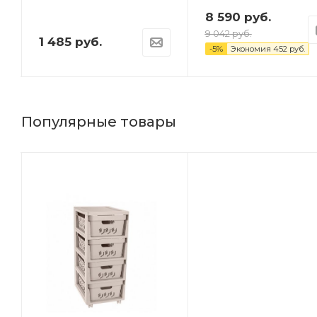
8 590
руб.
9 042
руб.
1 485
руб.
-
5
%
Экономия
452
руб.
Популярные товары