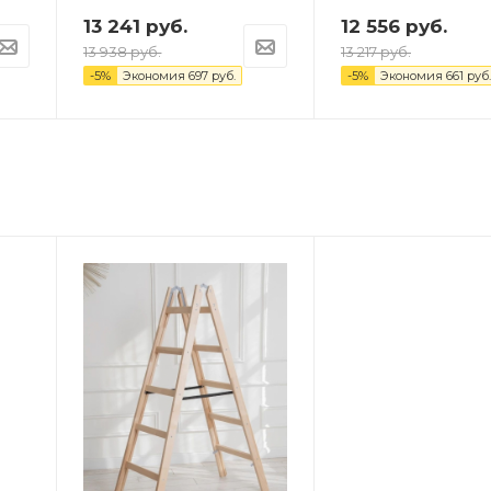
13 241
руб.
12 556
руб.
13 938
руб.
13 217
руб.
-
5
%
Экономия
697
руб.
-
5
%
Экономия
661
руб.