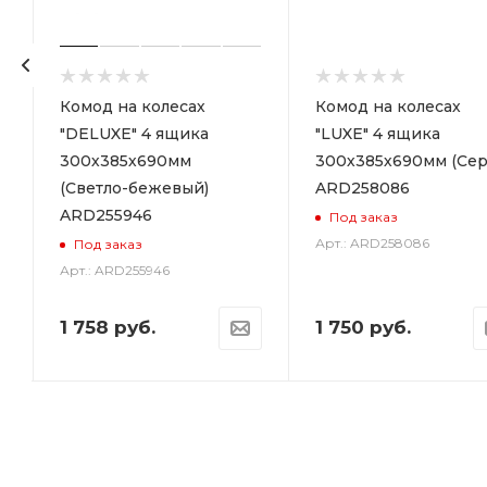
р
Комод на колесах
Комод на колесах
"DELUXE" 4 ящика
"LUXE" 4 ящика
300х385х690мм
300х385х690мм (Сер
(Светло-бежевый)
ARD258086
ARD255946
Под заказ
Арт.: ARD258086
Под заказ
Арт.: ARD255946
1 758
руб.
1 750
руб.