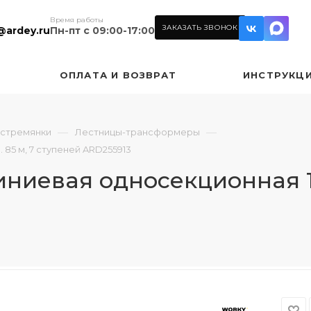
Время работы
ЗАКАЗАТЬ ЗВОНОК
@ardey.ru
Пн-пт с 09:00-17:00
ОПЛАТА И ВОЗВРАТ
ИНСТРУКЦ
—
—
 стремянки
Лестницы-трансформеры
85 м, 7 ступеней ARD255913
евая односекционная 1x7,