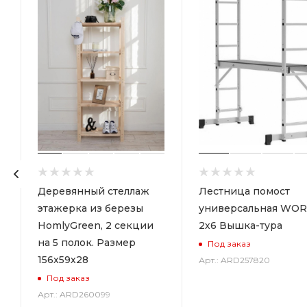
р
Деревянный стеллаж
Лестница помост
этажерка из березы
универсальная WOR
HomlyGreen, 2 секции
2х6 Вышка-тура
на 5 полок. Размер
Под заказ
156х59х28
Арт.: ARD257820
Под заказ
Арт.: ARD260099