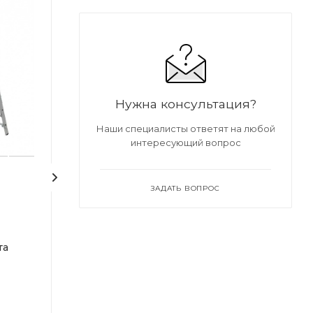
Нужна консультация?
Наши специалисты ответят на любой
интересующий вопрос
ЗАДАТЬ ВОПРОС
Лестница
Лестница
универсальная
универсальная
трехсекционная
трехсекционн
та
WORKY 3х10, высота
WORKY 3х9, вы
2.87/4.86/6.87 м
2.59/4.30/6.02 м
Под заказ
Под заказ
Арт.: ARD255965
Арт.: ARD255964