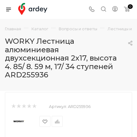
0
—
—
—
Главная
Каталог
Вопросы и ответы
Лестницы и с
WORKY Лестница
алюминиевая
двухсекционная 2x17, высота
4. 85/ 8. 59 м, 17/ 34 ступеней
ARD255936
Артикул:
ARD255936