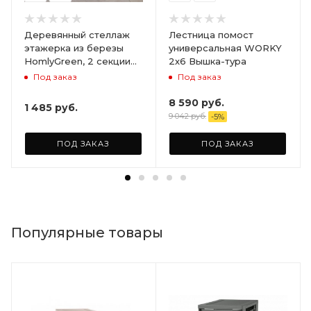
Деревянный стеллаж
Лестница помост
этажерка из березы
универсальная WORKY
HomlyGreen, 2 секции
2х6 Вышка-тура
на 5 полок. Размер
Под заказ
Под заказ
156х59х28
8 590
руб.
1 485
руб.
9 042
руб.
-
5
%
ПОД ЗАКАЗ
ПОД ЗАКАЗ
Популярные товары