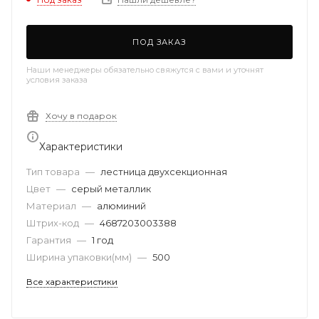
ПОД ЗАКАЗ
Наши менеджеры обязательно свяжутся с вами и уточнят
условия заказа
Хочу в подарок
Характеристики
Тип товара
—
лестница двухсекционная
Цвет
—
серый металлик
Материал
—
алюминий
Штрих-код
—
4687203003388
Гарантия
—
1 год
Ширина упаковки(мм)
—
500
Все характеристики