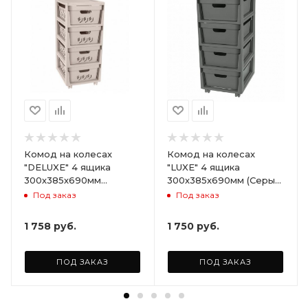
Комод на колесах
Комод на колесах
"DELUXE" 4 ящика
"LUXE" 4 ящика
300х385х690мм
300х385х690мм (Серый)
(Светло-бежевый)
ARD258086
Под заказ
Под заказ
ARD255946
1 758
руб.
1 750
руб.
ПОД ЗАКАЗ
ПОД ЗАКАЗ