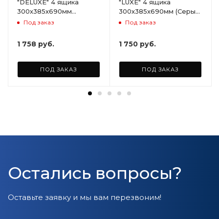
"DELUXE" 4 ящика
"LUXE" 4 ящика
300х385х690мм
300х385х690мм (Серый)
(Светло-бежевый)
ARD258086
Под заказ
Под заказ
ARD255946
1 758
руб.
1 750
руб.
ПОД ЗАКАЗ
ПОД ЗАКАЗ
Остались вопросы?
Оставьте заявку и мы вам перезвоним!