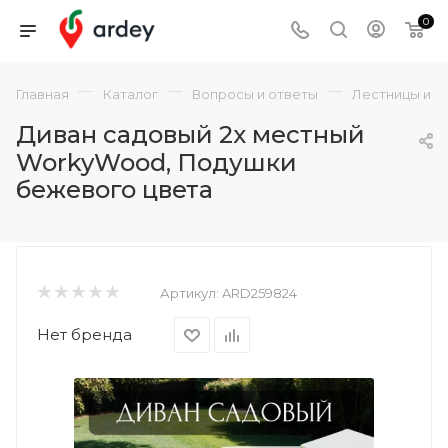
0
—
—
—
Главная
Каталог
Вопросы и ответы
Лестницы и с
Диван садовый 2х местный
WorkyWood, Подушки
бежевого цвета
Артикул:
ARD259824
Нет бренда