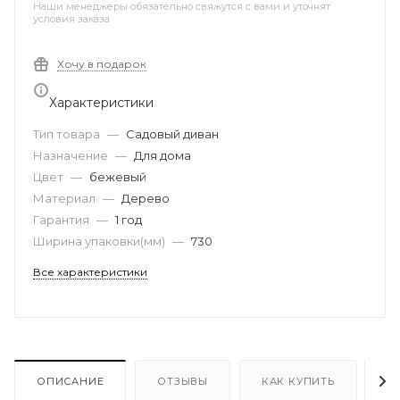
Наши менеджеры обязательно свяжутся с вами и уточнят
условия заказа
Хочу в подарок
Характеристики
Тип товара
—
Садовый диван
Назначение
—
Для дома
Цвет
—
бежевый
Материал
—
Дерево
Гарантия
—
1 год
Ширина упаковки(мм)
—
730
Все характеристики
ОПИСАНИЕ
ОТЗЫВЫ
КАК КУПИТЬ
О