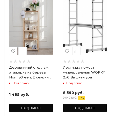
Деревянный стеллаж
Лестница помост
этажерка из березы
универсальная WORKY
HomlyGreen, 2 секции
2х6 Вышка-тура
на 5 полок. Размер
Под заказ
Под заказ
156х59х28
8 590
руб.
1 485
руб.
9 042
руб.
-
5
%
ПОД ЗАКАЗ
ПОД ЗАКАЗ