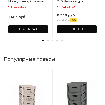
HomlyGreen, 2 секции
2х6 Вышка-тура
на 5 полок. Размер
Под заказ
Под заказ
156х59х28
8 590
руб.
1 485
руб.
9 042
руб.
-
5
%
ПОД ЗАКАЗ
ПОД ЗАКАЗ
Популярные товары