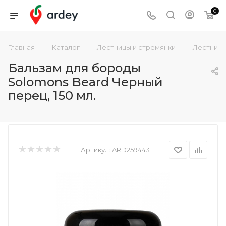
0
—
—
—
Главная
Каталог
Лестницы и стремянки
Лестниц
Бальзам для бороды
Solomons Beard Черный
перец, 150 мл.
Артикул:
ARD259443