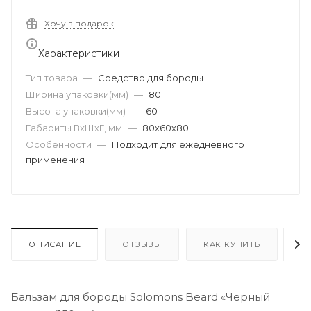
Хочу в подарок
Характеристики
Тип товара
—
Средство для бороды
Ширина упаковки(мм)
—
80
Высота упаковки(мм)
—
60
Габариты ВхШхГ, мм
—
80х60х80
Особенности
—
Подходит для ежедневного
применения
ОПИСАНИЕ
ОТЗЫВЫ
КАК КУПИТЬ
О
Бальзам для бороды Solomons Beard «Черный