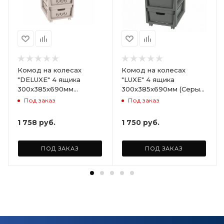
Комод на колесах
Комод на колесах
"DELUXE" 4 ящика
"LUXE" 4 ящика
300х385х690мм
300х385х690мм (Серый)
(Светло-бежевый)
ARD258086
Под заказ
Под заказ
ARD255946
1 758
руб.
1 750
руб.
ПОД ЗАКАЗ
ПОД ЗАКАЗ