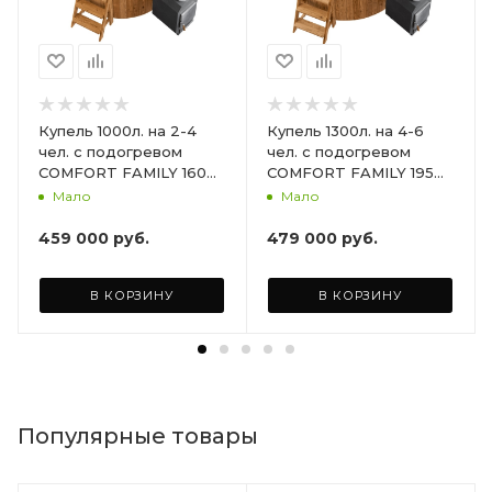
Купель 1000л. на 2-4
Купель 1300л. на 4-6
чел. с подогревом
чел. с подогревом
COMFORT FAMILY 160
COMFORT FAMILY 195
HOT 50кВт., Доп.
HOT 50кВт., Доп.
Мало
Мало
функция Аэромассаж +
функция Аэромассаж +
Хромотерапия +
Хромотерапия +
459 000
руб.
479 000
руб.
Утепление чаши и
Утепление чаши и
термокрышка.
термокрышка.
В КОРЗИНУ
В КОРЗИНУ
Популярные товары