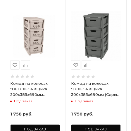
Комод на колесах
Комод на колесах
"DELUXE" 4 ящика
"LUXE" 4 ящика
300х385х690мм
300х385х690мм (Серый)
(Светло-бежевый)
ARD258086
Под заказ
Под заказ
ARD255946
1 758
руб.
1 750
руб.
ПОД ЗАКАЗ
ПОД ЗАКАЗ