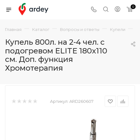
0
—
—
—
—
Главная
Каталог
Вопросы и ответы
Купели
К
Купель 800л. на 2-4 чел. с
подогревом ELITE 180х110
см. Доп. функция
Хромотерапия
Артикул:
ARD260607