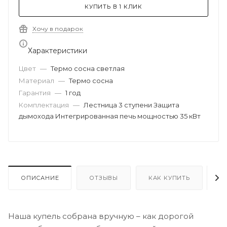
КУПИТЬ В 1 КЛИК
Хочу в подарок
Характеристики
Цвет
—
Термо сосна светлая
Материал
—
Термо сосна
Гарантия
—
1 год
Комплектация
—
Лестница 3 ступени Защита
дымохода Интегрированная печь мощностью 35 кВт
ОПИСАНИЕ
ОТЗЫВЫ
КАК КУПИТЬ
О
Наша купель собрана вручную – как дорогой