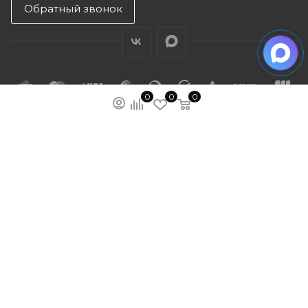
Обратный звонок
0
0
0
ПОДПИСАТЬСЯ НА РАССЫЛКУ
МЫ НА ЯМАРКЕТЕ
ПОЛИТИКА КОНФИДЕНЦИАЛЬНОСТИ
ПУБЛИЧНАЯ ОФЕРТА
КАРТА САЙТА
ООО “ГУДХОУМ”
ИНН: 5047245580
ОГРН: 1205000103802
2026 © Ardey: интернет-магазин строительных