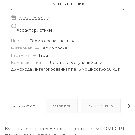
КУПИТЬ В 1 КЛИК
Хочу в подарок
Характеристики
Цвет
—
Термо сосна светлая
Материал
—
Термо сосна
Гарантия
—
1 год
Комплектация
—
Лестница 3 ступени Защита
дымохода Интегрированная печь мощностью 50 кВт
ОПИСАНИЕ
ОТЗЫВЫ
КАК КУПИТЬ
О
Купель 1700л. на 6-8 чел. с подогревом COMFORT