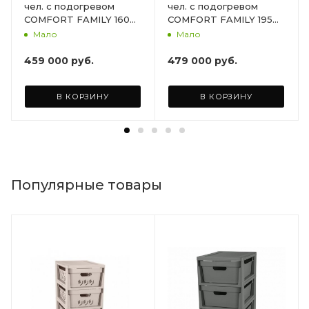
чел. с подогревом
чел. с подогревом
COMFORT FAMILY 160
COMFORT FAMILY 195
HOT 50кВт., Доп.
HOT 50кВт., Доп.
Мало
Мало
функция Аэромассаж +
функция Аэромассаж +
Хромотерапия +
Хромотерапия +
459 000
руб.
479 000
руб.
Утепление чаши и
Утепление чаши и
термокрышка.
термокрышка.
В КОРЗИНУ
В КОРЗИНУ
Популярные товары