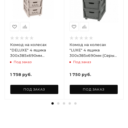
Комод на колесах
Комод на колесах
"DELUXE" 4 ящика
"LUXE" 4 ящика
300х385х690мм
300х385х690мм (Серый)
(Светло-бежевый)
ARD258086
Под заказ
Под заказ
ARD255946
1 758
руб.
1 750
руб.
ПОД ЗАКАЗ
ПОД ЗАКАЗ