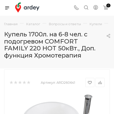
0
—
—
—
—
Главная
Каталог
Вопросы и ответы
Купели
К
Купель 1700л. на 6-8 чел. с
подогревом COMFORT
FAMILY 220 HOT 50кВт., Доп.
функция Хромотерапия
Артикул:
ARD260641