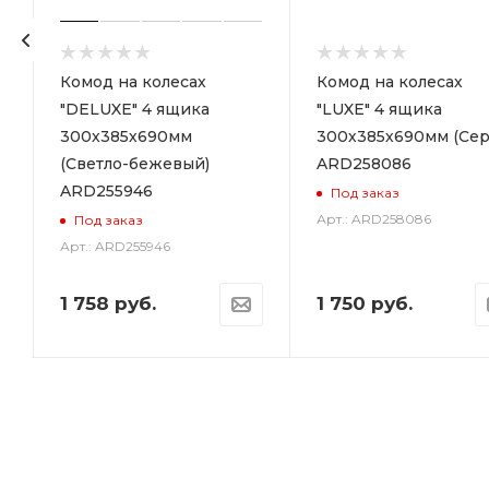
р
Комод на колесах
Комод на колесах
"DELUXE" 4 ящика
"LUXE" 4 ящика
300х385х690мм
300х385х690мм (Сер
(Светло-бежевый)
ARD258086
ARD255946
Под заказ
Арт.: ARD258086
Под заказ
Арт.: ARD255946
1 758
руб.
1 750
руб.