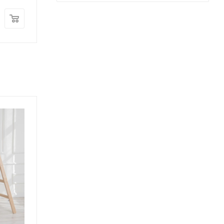
454 000
руб.
529 000
руб