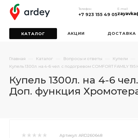
Телефон
E-mail
zayavka
+7 923 155 49 05
АКЦИИ
ДОСТАВКА
КАТАЛОГ
—
—
—
—
Главная
Каталог
Вопросы и ответы
Купели
Купель 1300л. на 4-6 чел. с подогревом COMFORT FAMILY 195
Купель 1300л. на 4-6 че
Доп. функция Хромотер
Артикул:
ARD260648