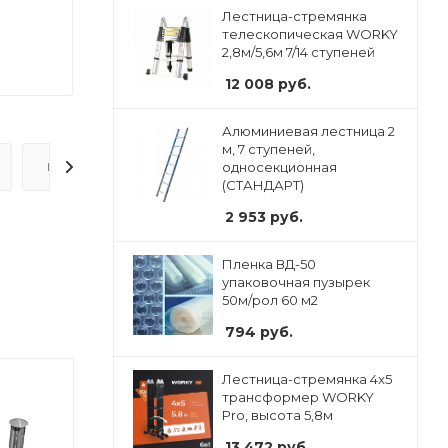
Лестница-стремянка
телескопическая WORKY
2,8м/5,6м 7/14 ступеней
12 008
руб.
Алюминиевая лестница 2
м, 7 ступеней,
односекционная
ВОПРОС-ОТВЕТ
(СТАНДАРТ)
2 953
руб.
Пленка ВД-50
упаковочная пузырек
50м/рол 60 м2
794
руб.
Лестница-стремянка 4x5
трансформер WORKY
Pro, высота 5,8м
13 472
руб.