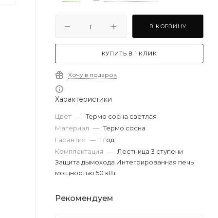
В КОРЗИНУ
КУПИТЬ В 1 КЛИК
Хочу в подарок
Характеристики
Цвет
—
Термо сосна светлая
Материал
—
Термо сосна
Гарантия
—
1 год
Комплектация
—
Лестница 3 ступени
Защита дымохода Интегрированная печь
мощностью 50 кВт
Рекомендуем