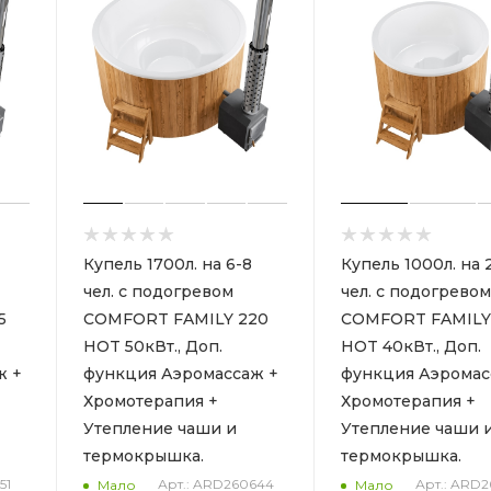
Купель 1700л. на 6-8
Купель 1000л. на 
чел. с подогревом
чел. с подогревом
5
COMFORT FAMILY 220
COMFORT FAMILY
HOT 50кВт., Доп.
HOT 40кВт., Доп.
ж +
функция Аэромассаж +
функция Аэромас
Хромотерапия +
Хромотерапия +
Утепление чаши и
Утепление чаши 
термокрышка.
термокрышка.
51
Арт.: ARD260644
Арт.: ARD
Мало
Мало