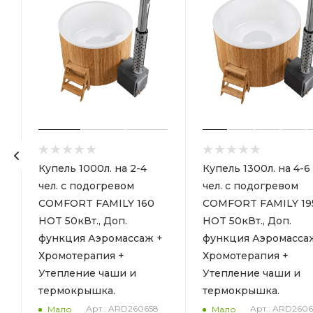
Купель 1000л. на 2-4
Купель 1300л. на 4-6
чел. с подогревом
чел. с подогревом
COMFORT FAMILY 160
COMFORT FAMILY 19
HOT 50кВт., Доп.
HOT 50кВт., Доп.
функция Аэромассаж +
функция Аэромасса
Хромотерапия +
Хромотерапия +
Утепление чаши и
Утепление чаши и
термокрышка.
термокрышка.
Арт.: ARD260658
Арт.: ARD2606
Мало
Мало