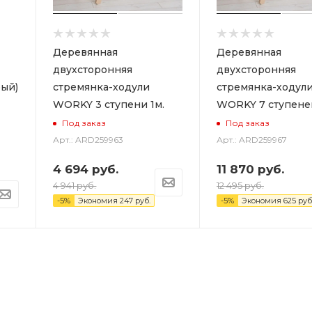
Деревянная
Деревянная
двухсторонняя
двухсторонняя
ый)
стремянка-ходули
стремянка-ходул
WORKY 3 ступени 1м.
WORKY 7 ступеней
Под заказ
Под заказ
Арт.: ARD259963
Арт.: ARD259967
4 694
руб.
11 870
руб.
4 941
руб.
12 495
руб.
-
5
%
Экономия
247
руб.
-
5
%
Экономия
625
руб