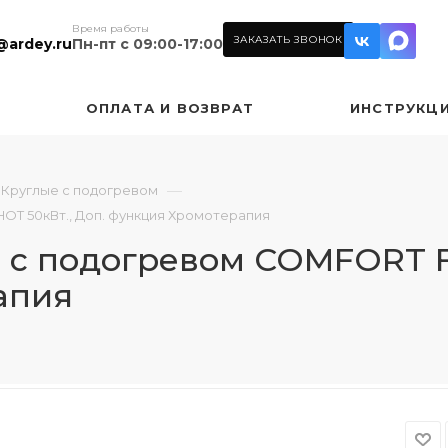
Время работы
ЗАКАЗАТЬ ЗВОНОК
@ardey.ru
Пн-пт с 09:00-17:00
ОПЛАТА И ВОЗВРАТ
ИНСТРУКЦ
—
Круглые с подогревом
 HOT 50кВт., Доп. функция Хромотерапия
л. с подогревом COMFORT F
апия