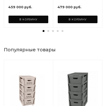
функция Аэромассаж +
функция Аэромассаж +
Хромотерапия +
Хромотерапия +
459 000
руб.
479 000
руб.
Утепление чаши и
Утепление чаши и
термокрышка.
термокрышка.
В КОРЗИНУ
В КОРЗИНУ
Популярные товары