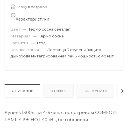
Хочу в подарок
Характеристики
Цвет
—
Термо сосна светлая
Материал
—
Термо сосна
Гарантия
—
1 год
Комплектация
—
Лестница 3 ступени Защита
дымохода Интегрированная печь мощностью 40 кВт
ОПИСАНИЕ
ОТЗЫВЫ
КАК КУПИТЬ
О
Купель 1300л. на 4-6 чел. с подогревом COMFORT
FAMILY 195 HOT 40кВт., без обшивки