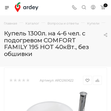
0
—
—
—
—
Главная
Каталог
Вопросы и ответы
Купели
К
Купель 1300л. на 4-6 чел. с
подогревом COMFORT
FAMILY 195 HOT 40кВт., без
обшивки
Артикул:
ARD260622