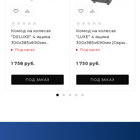
Комод на колесах
Комод на колесах
"DELUXE" 4 ящика
"LUXE" 4 ящика
300х385х690мм
300х385х690мм (Серый)
(Светло-бежевый)
ARD258086
Под заказ
Под заказ
ARD255946
1 758
руб.
1 750
руб.
ПОД ЗАКАЗ
ПОД ЗАКАЗ