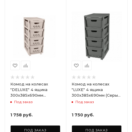
Комод на колесах
Комод на колесах
"DELUXE" 4 ящика
"LUXE" 4 ящика
300х385х690мм
300х385х690мм (Серый)
(Светло-бежевый)
ARD258086
Под заказ
Под заказ
ARD255946
1 758
руб.
1 750
руб.
ПОД ЗАКАЗ
ПОД ЗАКАЗ