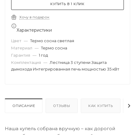
КУПИТЬ В 1 КЛИК
Хочу в подарок
Характеристики
Цвет
—
Термо сосна светлая
Материал
—
Термо сосна
Гарантия
—
1 год
Комплектация
—
Лестница 3 ступени Защита
дымохода Интегрированная печь мощностью 35 кВт
ОПИСАНИЕ
ОТЗЫВЫ
КАК КУПИТЬ
О
Наша купель собрана вручную – как дорогой