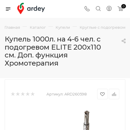
0
—
—
—
Главная
Каталог
Купели
Круглые с подогревом
Купель 1000л. на 4-6 чел. с
подогревом ELITE 200х110
см. Доп. функция
Хромотерапия
Артикул:
ARD260598