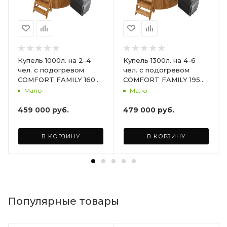
Купель 1000л. на 2-4
Купель 1300л. на 4-6
чел. с подогревом
чел. с подогревом
COMFORT FAMILY 160
COMFORT FAMILY 195
HOT 50кВт., Доп.
HOT 50кВт., Доп.
Мало
Мало
функция Аэромассаж +
функция Аэромассаж +
Хромотерапия +
Хромотерапия +
459 000
руб.
479 000
руб.
Утепление чаши и
Утепление чаши и
термокрышка.
термокрышка.
В КОРЗИНУ
В КОРЗИНУ
Популярные товары