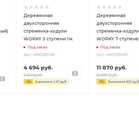
Деревянная
Деревянная
двухсторонняя
двухсторонняя
ый)
стремянка-ходули
стремянка-ходул
WORKY 3 ступени 1м.
WORKY 7 ступеней
Под заказ
Под заказ
Арт.: ARD259963
Арт.: ARD259967
4 694
руб.
11 870
руб.
4 941
руб.
12 495
руб.
-
5
%
Экономия
247
руб.
-
5
%
Экономия
625
руб