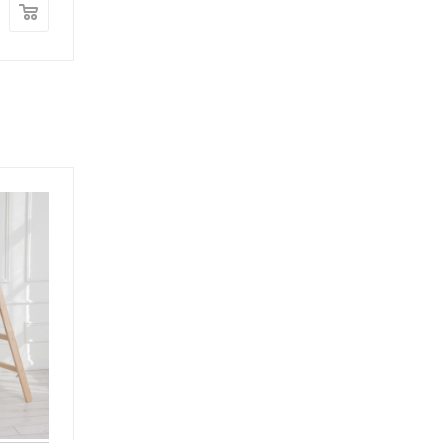
454 000
руб.
529 000
руб