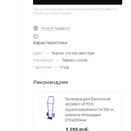
Наши менеджеры обязательно свяжутся с вами и
уточнят условия заказа
Хочу в подарок
Характеристики
Цвет
—
Термо сосна светлая
Материал
—
Термо сосна
Гарантия
—
1 год
Рекомендуем
Тележка для баллонов
WORKY HT1701,
грузоподъёмность 150 кг,
ширина площадки
270х250мм
5 296
руб.