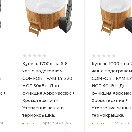
Купель 1700л. на 6-8
Купель 1000л. на 
чел. с подогревом
чел. с подогревом
5
COMFORT FAMILY 220
COMFORT FAMILY
HOT 50кВт., Доп.
HOT 40кВт., Доп.
ж +
функция Аэромассаж +
функция Аэромас
Хромотерапия +
Хромотерапия +
Утепление чаши и
Утепление чаши 
термокрышка.
термокрышка.
51
Арт.: ARD260644
Арт.: ARD
Мало
Мало