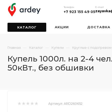
Телефон
E-mail
zayavka
+7 923 155 49 05
АКЦИИ
ДОСТАВКА
КАТАЛОГ
—
—
—
Главная
Каталог
Купели
Круглые с подогревом
Купель 1000л. на 2-4 ч
50кВт., без обшивки
Артикул:
ARD260652