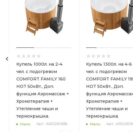
Купель 1000л. на 2-4
Купель 1300л. на 4-6
чел. с подогревом
чел. с подогревом
COMFORT FAMILY 160
COMFORT FAMILY 19
HOT 50кВт., Доп.
HOT 50кВт., Доп.
функция Аэромассаж +
функция Аэромасса
Хромотерапия +
Хромотерапия +
Утепление чаши и
Утепление чаши и
термокрышка.
термокрышка.
Арт.: ARD260658
Арт.: ARD2606
Мало
Мало