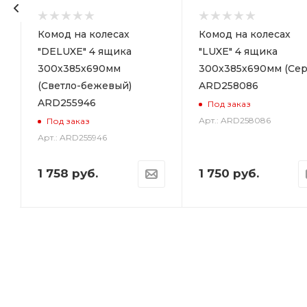
р
Комод на колесах
Комод на колесах
"DELUXE" 4 ящика
"LUXE" 4 ящика
300х385х690мм
300х385х690мм (Сер
(Светло-бежевый)
ARD258086
ARD255946
Под заказ
Арт.: ARD258086
Под заказ
Арт.: ARD255946
1 758
руб.
1 750
руб.