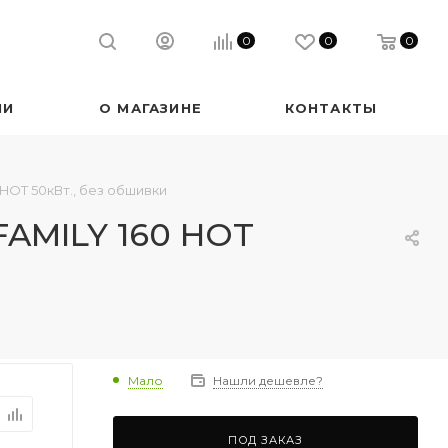
0
0
0
ИИ
О МАГАЗИНЕ
КОНТАКТЫ
 HOT 50кВт., без обшивки
FAMILY 160 HOT
Мало
Нашли дешевле?
ПОД ЗАКАЗ