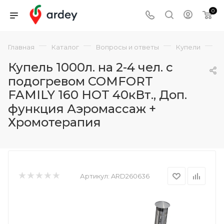
0
—
—
—
—
Главная
Каталог
Вопросы и ответы
Купели
К
Купель 1000л. на 2-4 чел. с
подогревом COMFORT
FAMILY 160 HOT 40кВт., Доп.
функция Аэромассаж +
Хромотерапия
Артикул:
ARD260636