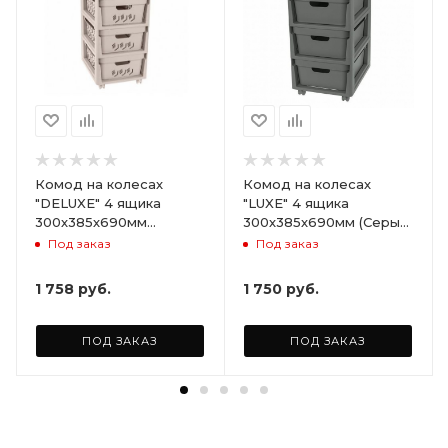
Комод на колесах
Комод на колесах
"DELUXE" 4 ящика
"LUXE" 4 ящика
300х385х690мм
300х385х690мм (Серый)
(Светло-бежевый)
ARD258086
Под заказ
Под заказ
ARD255946
1 758
руб.
1 750
руб.
ПОД ЗАКАЗ
ПОД ЗАКАЗ