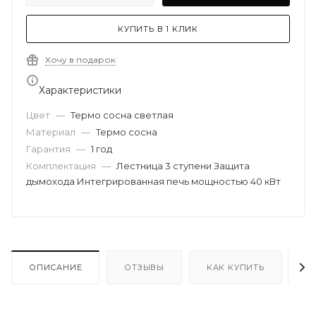
КУПИТЬ В 1 КЛИК
Хочу в подарок
Характеристики
Цвет
—
Термо сосна светлая
Материал
—
Термо сосна
Гарантия
—
1 год
Комплектация
—
Лестница 3 ступени Защита
дымохода Интегрированная печь мощностью 40 кВт
ОПИСАНИЕ
ОТЗЫВЫ
КАК КУПИТЬ
О