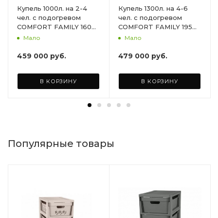
Купель 1000л. на 2-4
Купель 1300л. на 4-6
чел. с подогревом
чел. с подогревом
COMFORT FAMILY 160
COMFORT FAMILY 195
HOT 50кВт., Доп.
HOT 50кВт., Доп.
Мало
Мало
функция Аэромассаж +
функция Аэромассаж +
Хромотерапия +
Хромотерапия +
459 000
руб.
479 000
руб.
Утепление чаши и
Утепление чаши и
термокрышка.
термокрышка.
В КОРЗИНУ
В КОРЗИНУ
Популярные товары