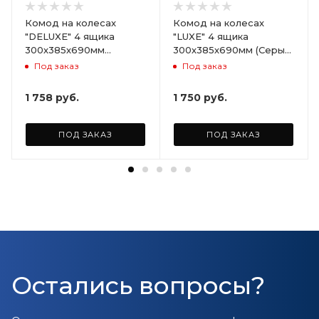
Комод на колесах
Комод на колесах
"DELUXE" 4 ящика
"LUXE" 4 ящика
300х385х690мм
300х385х690мм (Серый)
(Светло-бежевый)
ARD258086
Под заказ
Под заказ
ARD255946
1 758
руб.
1 750
руб.
ПОД ЗАКАЗ
ПОД ЗАКАЗ
Остались вопросы?