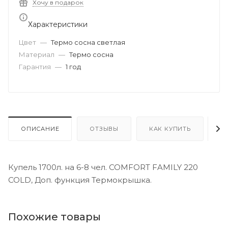
Хочу в подарок
Характеристики
Цвет
—
Термо сосна светлая
Материал
—
Термо сосна
Гарантия
—
1 год
ОПИСАНИЕ
ОТЗЫВЫ
КАК КУПИТЬ
О
Купель 1700л. на 6-8 чел. COMFORT FAMILY 220
COLD, Доп. функция Термокрышка.
Похожие товары