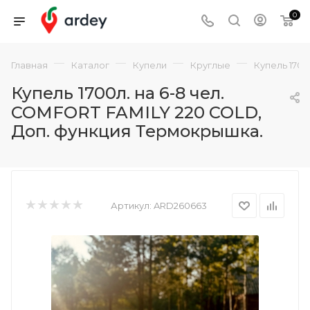
0
—
—
—
—
Главная
Каталог
Купели
Круглые
Купель 1700
Купель 1700л. на 6-8 чел.
COMFORT FAMILY 220 COLD,
Доп. функция Термокрышка.
Артикул:
ARD260663