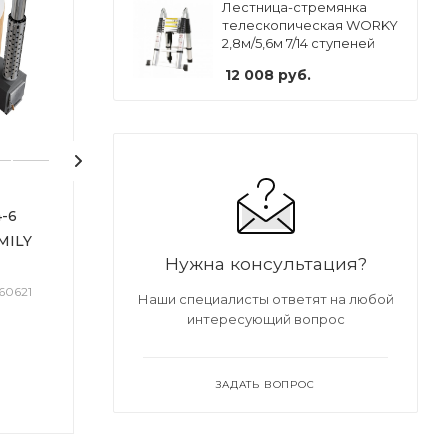
Лестница-стремянка
телескопическая WORKY
2,8м/5,6м 7/14 ступеней
12 008
руб.
4-6
Купель 1700л. на 6-8
Купель 1300л. н
MILY
чел. COMFORT FAMILY
чел. COMFORT
Нужна консультация?
220 HOT, без печи и без
195 COLD, Доп
обшивки
Аэромассаж +
60621
Наши специалисты ответят на любой
Хромотерапия
Арт.: ARD260611
Мало
интересующий вопрос
Арт.: A
Мало
322 000
руб
ЗАДАТЬ ВОПРОС