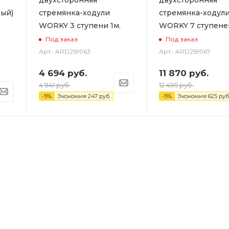
двухсторонняя
двухсторонняя
ый)
стремянка-ходули
стремянка-ходул
WORKY 3 ступени 1м.
WORKY 7 ступеней
Под заказ
Под заказ
Арт.: ARD259963
Арт.: ARD259967
4 694
руб.
11 870
руб.
4 941
руб.
12 495
руб.
-
5
%
Экономия
247
руб.
-
5
%
Экономия
625
руб