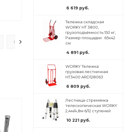
6 619
руб.
Тележка складская
WORKY HT 3800,
грузоподъёмность 150 кг,
Размер площадки : 65х42
ВОПРОС-ОТВЕТ
см
4 891
руб.
WORKY Тележка
грузовая лестничная
HT3400 ARD128063
6 809
руб.
Лестница-стремянка
телескопическая WORKY
2,4м/4,8м 6/12 ступеней
10 221
руб.