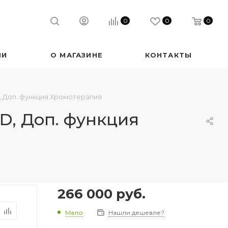
0
0
0
ИИ
О МАГАЗИНЕ
КОНТАКТЫ
D, Доп. функция Хромотерапия
LD, Доп. функция
266 000
руб.
Мало
Нашли дешевле?