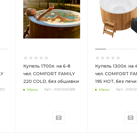
Купель 1700л. на 6-8
Купель 1300л. на 
LY
чел. COMFORT FAMILY
чел. COMFORT FA
220 COLD, без обшивки
195 HOT, без печи
630
Арт.: ARD260659
Арт.: ARD2
Мало
Мало