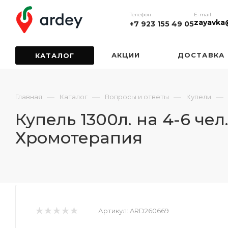
Телефон
E-mail
zayavka
+7 923 155 49 05
АКЦИИ
ДОСТАВКА
КАТАЛОГ
—
—
—
—
Главная
Каталог
Вопросы и ответы
Купели
Купель 1300л. на 4-6 че
Хромотерапия
Артикул:
ARD260669