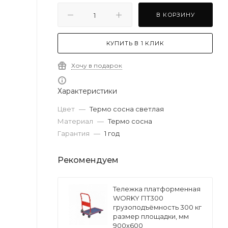
В КОРЗИНУ
КУПИТЬ В 1 КЛИК
Хочу в подарок
Характеристики
Цвет
—
Термо сосна светлая
Материал
—
Термо сосна
Гарантия
—
1 год
Рекомендуем
Тележка платформенная
WORKY ПT300
грузоподъёмность 300 кг
размер площадки, мм
900х600