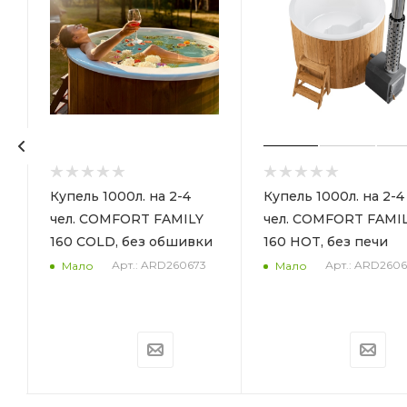
Купель 1000л. на 2-4
Купель 1000л. на 2-4
чел. COMFORT FAMILY
чел. COMFORT FAMI
з
160 COLD, без обшивки
160 HOT, без печи
Арт.: ARD260673
Арт.: ARD260
Мало
Мало