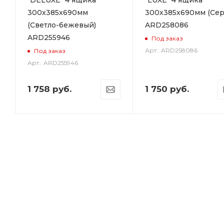
"DELUXE" 4 ящика
"LUXE" 4 ящика
300х385х690мм
300х385х690мм (Сер
(Светло-бежевый)
ARD258086
ARD255946
Под заказ
Арт.: ARD258086
Под заказ
Арт.: ARD255946
1 758
руб.
1 750
руб.