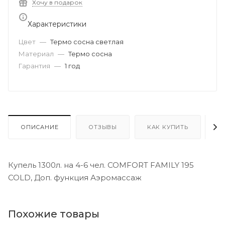
Хочу в подарок
Характеристики
Цвет
—
Термо сосна светлая
Материал
—
Термо сосна
Гарантия
—
1 год
ОПИСАНИЕ
ОТЗЫВЫ
КАК КУПИТЬ
О
Купель 1300л. на 4-6 чел. COMFORT FAMILY 195
COLD, Доп. функция Аэромассаж
Похожие товары