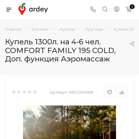
0
—
—
—
—
Главная
Каталог
Купели
Круглые
Купель 1300
Купель 1300л. на 4-6 чел.
COMFORT FAMILY 195 COLD,
Доп. функция Аэромассаж
Артикул:
ARD260668