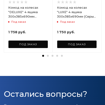
Комод на колесах
Комод на колесах
"DELUXE" 4 ящика
"LUXE" 4 ящика
300х385х690мм
300х385х690мм (Серый)
(Светло-бежевый)
ARD258086
Под заказ
Под заказ
ARD255946
1 758
руб.
1 750
руб.
ПОД ЗАКАЗ
ПОД ЗАКАЗ
Остались вопросы?