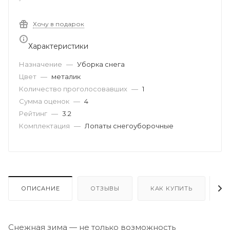
Хочу в подарок
Характеристики
Назначение
—
Уборка снега
Цвет
—
металик
Количество проголосовавших
—
1
Сумма оценок
—
4
Рейтинг
—
3.2
Комплектация
—
Лопаты снегоуборочные
ОПИСАНИЕ
ОТЗЫВЫ
КАК КУПИТЬ
О
Снежная зима — не только возможность