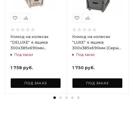
Комод на колесах
Комод на колесах
"DELUXE" 4 ящика
"LUXE" 4 ящика
300х385х690мм
300х385х690мм (Серый)
(Светло-бежевый)
ARD258086
Под заказ
Под заказ
ARD255946
1 758
руб.
1 750
руб.
ПОД ЗАКАЗ
ПОД ЗАКАЗ